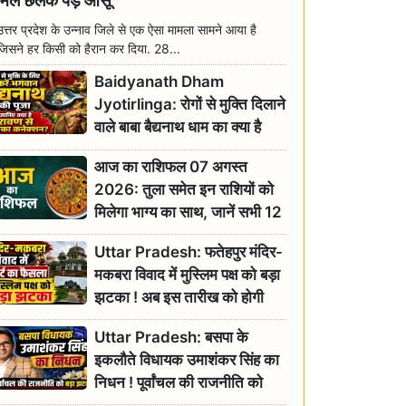
मिल छलक पड़े आंसू
उत्तर प्रदेश के उन्नाव जिले से एक ऐसा मामला सामने आया है
जिसने हर किसी को हैरान कर दिया. 28...
Baidyanath Dham
Jyotirlinga: रोगों से मुक्ति दिलाने
वाले बाबा बैद्यनाथ धाम का क्या है
रावण से संबंध? जानिए ज्योतिर्लिंग की
आज का राशिफल 07 अगस्त
महिमा
2026: तुला समेत इन राशियों को
मिलेगा भाग्य का साथ, जानें सभी 12
राशियों का दैनिक भाग्यफल
Uttar Pradesh: फतेहपुर मंदिर-
मकबरा विवाद में मुस्लिम पक्ष को बड़ा
झटका ! अब इस तारीख को होगी
सुनवाई
Uttar Pradesh: बसपा के
इकलौते विधायक उमाशंकर सिंह का
निधन ! पूर्वांचल की राजनीति को
बड़ा झटका, योगी ने जताया दुःख