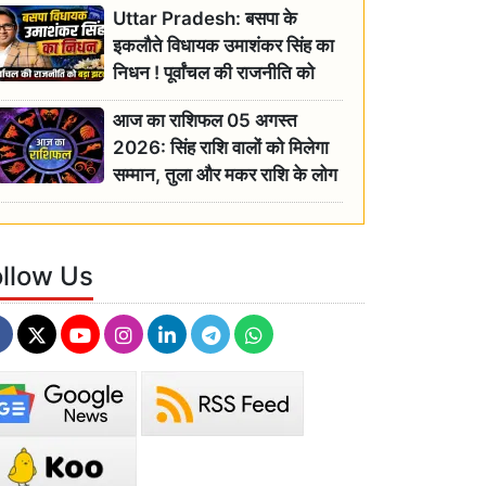
Uttar Pradesh: बसपा के
इकलौते विधायक उमाशंकर सिंह का
निधन ! पूर्वांचल की राजनीति को
बड़ा झटका, योगी ने जताया दुःख
आज का राशिफल 05 अगस्त
2026: सिंह राशि वालों को मिलेगा
सम्मान, तुला और मकर राशि के लोग
रहें सतर्क
ollow Us