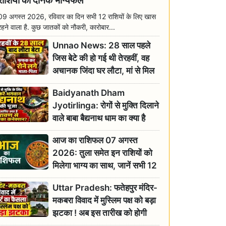
राशियों का दैनिक भाग्यफल
09 अगस्त 2026, रविवार का दिन सभी 12 राशियों के लिए खास
रहने वाला है. कुछ जातकों को नौकरी, कारोबार...
Unnao News: 28 साल पहले
जिस बेटे की हो गई थी तेरहवीं, वह
अचानक जिंदा घर लौटा, मां से मिल
छलक पड़े आंसू
Baidyanath Dham
Jyotirlinga: रोगों से मुक्ति दिलाने
वाले बाबा बैद्यनाथ धाम का क्या है
रावण से संबंध? जानिए ज्योतिर्लिंग की
आज का राशिफल 07 अगस्त
महिमा
2026: तुला समेत इन राशियों को
मिलेगा भाग्य का साथ, जानें सभी 12
राशियों का दैनिक भाग्यफल
Uttar Pradesh: फतेहपुर मंदिर-
मकबरा विवाद में मुस्लिम पक्ष को बड़ा
झटका ! अब इस तारीख को होगी
सुनवाई