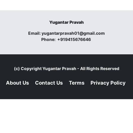
Yugantar Pravah
Email:
yugantarpravah01@gmail.com
Phone:
+919415676646
(c) Copyright
Yugantar Pravah
- All Rights Reserved
About Us
Contact Us
Terms
Privacy Policy