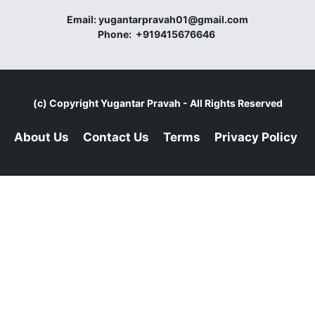
Email:
yugantarpravah01@gmail.com
Phone:
+919415676646
(c) Copyright
Yugantar Pravah
- All Rights Reserved
About Us
Contact Us
Terms
Privacy Policy