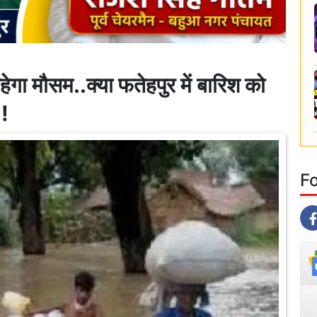
गा मौसम..क्या फतेहपुर में बारिश को
.!
F