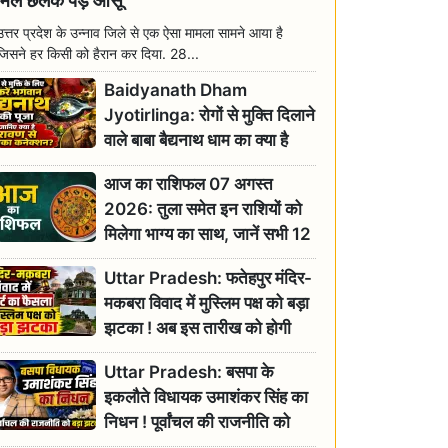
मिल छलक पड़े आंसू
उत्तर प्रदेश के उन्नाव जिले से एक ऐसा मामला सामने आया है
जिसने हर किसी को हैरान कर दिया. 28...
Baidyanath Dham
Jyotirlinga: रोगों से मुक्ति दिलाने
वाले बाबा बैद्यनाथ धाम का क्या है
रावण से संबंध? जानिए ज्योतिर्लिंग की
आज का राशिफल 07 अगस्त
महिमा
2026: तुला समेत इन राशियों को
मिलेगा भाग्य का साथ, जानें सभी 12
राशियों का दैनिक भाग्यफल
Uttar Pradesh: फतेहपुर मंदिर-
मकबरा विवाद में मुस्लिम पक्ष को बड़ा
झटका ! अब इस तारीख को होगी
सुनवाई
Uttar Pradesh: बसपा के
इकलौते विधायक उमाशंकर सिंह का
निधन ! पूर्वांचल की राजनीति को
बड़ा झटका, योगी ने जताया दुःख