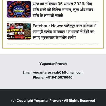
आज का राशिफल 05 अगस्त 2026: सिंह
राशि वालों को मिलेगा सम्मान, तुला और मकर
राशि के लोग रहें सतर्क
Fatehpur News: फतेहपुर नगर पालिका में
सामग्री खरीद पर बवाल ! सभासदों ने ईओ पर
लगाए भ्रष्टाचार के गंभीर आरोप
Yugantar Pravah
Email:
yugantarpravah01@gmail.com
Phone:
+919415676646
(c) Copyright
Yugantar Pravah
- All Rights Reserved