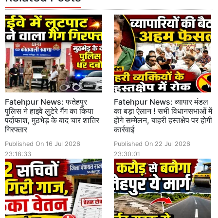
Fatehpur News: फतेहपुर
Fatehpur News: व्यापार मंडल
पुलिस ने हाइवे लुटेरे गैंग का किया
का बड़ा ऐलान ! सभी विधानसभाओं में
पर्दाफाश, मुठभेड़ के बाद चार शातिर
होंगे सम्मेलन, बाहरी हस्तक्षेप पर होगी
गिरफ्तार
कार्रवाई
Published On 16 Jul 2026
Published On 22 Jul 2026
23:18:33
23:30:01