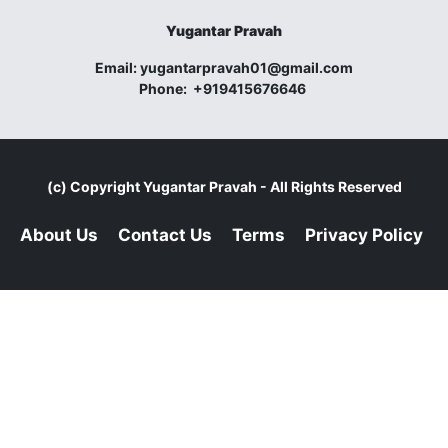
Yugantar Pravah
Email:
yugantarpravah01@gmail.com
Phone:
+919415676646
(c) Copyright
Yugantar Pravah
- All Rights Reserved
About Us
Contact Us
Terms
Privacy Policy