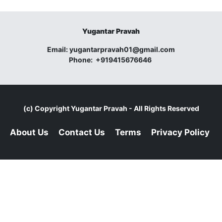
Yugantar Pravah
Email:
yugantarpravah01@gmail.com
Phone:
+919415676646
(c) Copyright
Yugantar Pravah
- All Rights Reserved
About Us
Contact Us
Terms
Privacy Policy