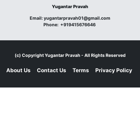
Yugantar Pravah
Email:
yugantarpravah01@gmail.com
Phone:
+919415676646
(c) Copyright
Yugantar Pravah
- All Rights Reserved
About Us
Contact Us
Terms
Privacy Policy