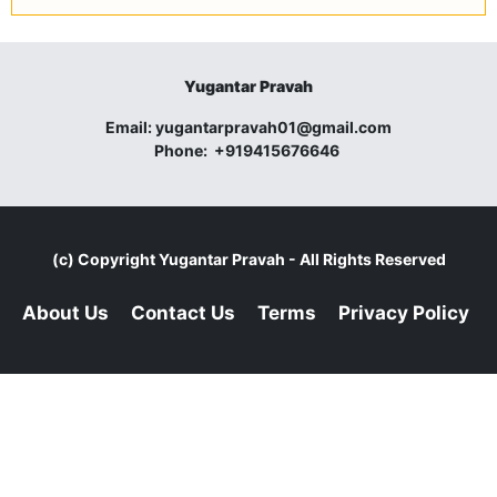
Yugantar Pravah
Email:
yugantarpravah01@gmail.com
Phone:
+919415676646
(c) Copyright
Yugantar Pravah
- All Rights Reserved
About Us
Contact Us
Terms
Privacy Policy