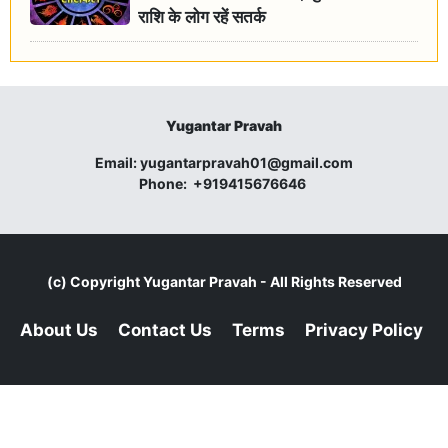
राशि के लोग रहें सतर्क
Yugantar Pravah
Email:
yugantarpravah01@gmail.com
Phone:
+919415676646
(c) Copyright
Yugantar Pravah
- All Rights Reserved
About Us
Contact Us
Terms
Privacy Policy