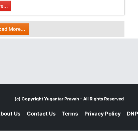
e...
oad More...
(c) Copyright
Yugantar Pravah
- All Rights Reserved
bout Us
Contact Us
Terms
Privacy Policy
DNP