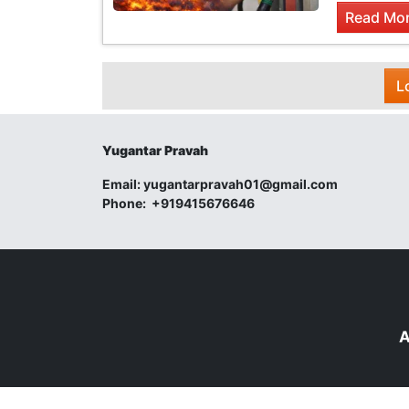
Read Mor
L
Yugantar Pravah
Email:
yugantarpravah01@gmail.com
Phone:
+919415676646
A