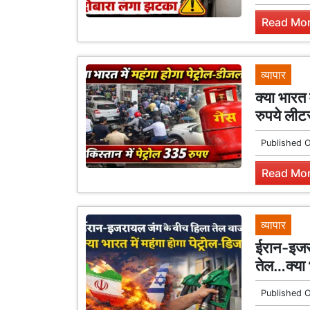
Read Mor
व्यापार
क्या भारत
रुपये लीटर
Published 
Read Mor
व्यापार
ईरान-इजरा
तेल…क्या भ
Published 