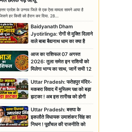
मिल छलक पड़े आंसू
उत्तर प्रदेश के उन्नाव जिले से एक ऐसा मामला सामने आया है
जिसने हर किसी को हैरान कर दिया. 28...
Baidyanath Dham
Jyotirlinga: रोगों से मुक्ति दिलाने
वाले बाबा बैद्यनाथ धाम का क्या है
रावण से संबंध? जानिए ज्योतिर्लिंग की
आज का राशिफल 07 अगस्त
महिमा
2026: तुला समेत इन राशियों को
मिलेगा भाग्य का साथ, जानें सभी 12
राशियों का दैनिक भाग्यफल
Uttar Pradesh: फतेहपुर मंदिर-
मकबरा विवाद में मुस्लिम पक्ष को बड़ा
झटका ! अब इस तारीख को होगी
सुनवाई
Uttar Pradesh: बसपा के
इकलौते विधायक उमाशंकर सिंह का
निधन ! पूर्वांचल की राजनीति को
बड़ा झटका, योगी ने जताया दुःख