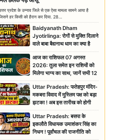
मिल छलक पड़े आंसू
उत्तर प्रदेश के उन्नाव जिले से एक ऐसा मामला सामने आया है
जिसने हर किसी को हैरान कर दिया. 28...
Baidyanath Dham
Jyotirlinga: रोगों से मुक्ति दिलाने
वाले बाबा बैद्यनाथ धाम का क्या है
रावण से संबंध? जानिए ज्योतिर्लिंग की
आज का राशिफल 07 अगस्त
महिमा
2026: तुला समेत इन राशियों को
मिलेगा भाग्य का साथ, जानें सभी 12
राशियों का दैनिक भाग्यफल
Uttar Pradesh: फतेहपुर मंदिर-
मकबरा विवाद में मुस्लिम पक्ष को बड़ा
झटका ! अब इस तारीख को होगी
सुनवाई
Uttar Pradesh: बसपा के
इकलौते विधायक उमाशंकर सिंह का
निधन ! पूर्वांचल की राजनीति को
बड़ा झटका, योगी ने जताया दुःख