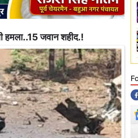
्सली हमला..15 जवान शहीद.!
F