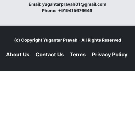
Email:
yugantarpravah01@gmail.com
Phone:
+919415676646
(c) Copyright
Yugantar Pravah
- All Rights Reserved
About Us
Contact Us
Terms
Privacy Policy