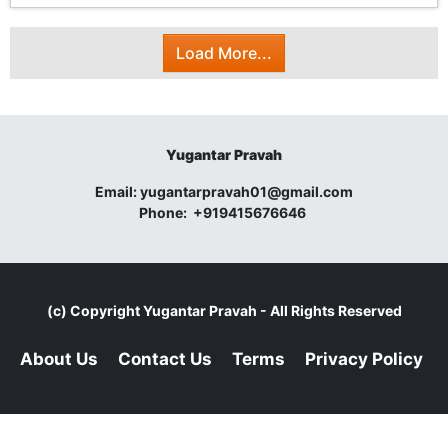
Load More...
Yugantar Pravah
Email:
yugantarpravah01@gmail.com
Phone:
+919415676646
(c) Copyright
Yugantar Pravah
- All Rights Reserved
About Us
Contact Us
Terms
Privacy Policy