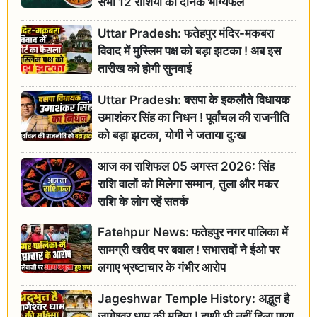
सभी 12 राशियों का दैनिक भाग्यफल
Uttar Pradesh: फतेहपुर मंदिर-मकबरा
विवाद में मुस्लिम पक्ष को बड़ा झटका ! अब इस
तारीख को होगी सुनवाई
Uttar Pradesh: बसपा के इकलौते विधायक
उमाशंकर सिंह का निधन ! पूर्वांचल की राजनीति
को बड़ा झटका, योगी ने जताया दुःख
आज का राशिफल 05 अगस्त 2026: सिंह
राशि वालों को मिलेगा सम्मान, तुला और मकर
राशि के लोग रहें सतर्क
Fatehpur News: फतेहपुर नगर पालिका में
सामग्री खरीद पर बवाल ! सभासदों ने ईओ पर
लगाए भ्रष्टाचार के गंभीर आरोप
Jageshwar Temple History: अद्भुत है
जागेश्वर धाम की महिमा ! हाथी भी नहीं हिला पाया