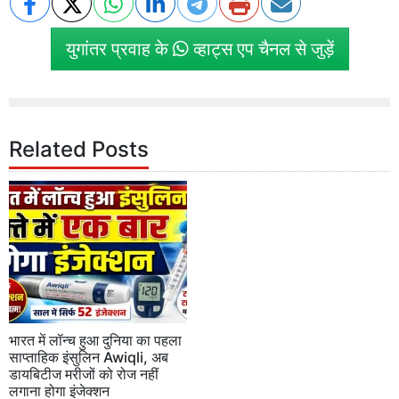
युगांतर प्रवाह के
व्हाट्स एप चैनल से जुड़ें
Related Posts
भारत में लॉन्च हुआ दुनिया का पहला
साप्ताहिक इंसुलिन Awiqli, अब
डायबिटीज मरीजों को रोज नहीं
लगाना होगा इंजेक्शन