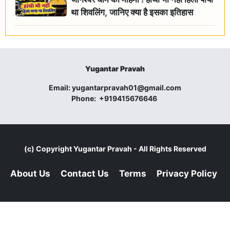
था शिवलिंग, जानिए क्या है इसका इतिहास
Yugantar Pravah
Email:
yugantarpravah01@gmail.com
Phone:
+919415676646
(c) Copyright
Yugantar Pravah
- All Rights Reserved
About Us
Contact Us
Terms
Privacy Policy