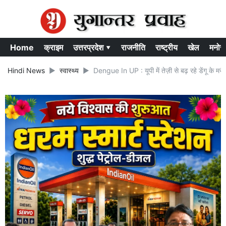
Home
क्राइम
उत्तरप्रदेश ▾
राजनीति
राष्ट्रीय
खेल
मनोर
Hindi News
स्वास्थ्य
Dengue In UP : यूपी में तेज़ी से बढ़ रहे डेंगू के म