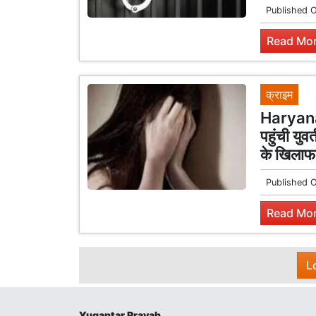
Published 
Read Mor
क्राइम
Haryana 
पहुंची यु
के खिल
Published 
Read Mor
L
Yugantar Pravah