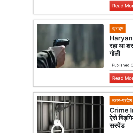
Read Mor
क्राइम
Haryana 
रहा था शर
गोली
Published 
Read Mor
उत्तर-प्रदेश
Crime In 
ऐसे गिड़गि
सस्पेंड