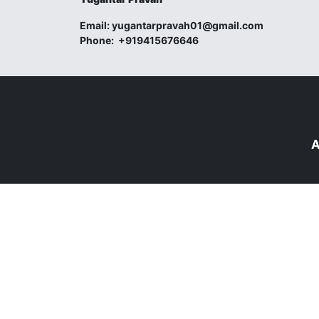
Email:
yugantarpravah01@gmail.com
Phone:
+919415676646
A