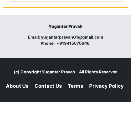
Yugantar Pravah
Email:
yugantarpravah01@gmail.com
Phone:
+919415676646
(c) Copyright
Yugantar Pravah
- All Rights Reserved
About Us
Contact Us
Terms
Privacy Policy