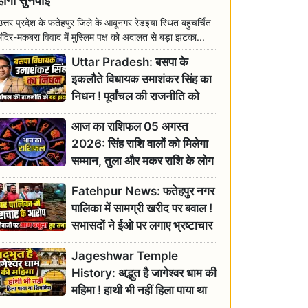
होगी सुनवाई
उत्तर प्रदेश के फतेहपुर जिले के आबूनगर रेडइया स्थित बहुचर्चित
मंदिर-मकबरा विवाद में मुस्लिम पक्ष को अदालत से बड़ा झटका...
Uttar Pradesh: बसपा के
इकलौते विधायक उमाशंकर सिंह का
निधन ! पूर्वांचल की राजनीति को
बड़ा झटका, योगी ने जताया दुःख
आज का राशिफल 05 अगस्त
2026: सिंह राशि वालों को मिलेगा
सम्मान, तुला और मकर राशि के लोग
रहें सतर्क
Fatehpur News: फतेहपुर नगर
पालिका में सामग्री खरीद पर बवाल !
सभासदों ने ईओ पर लगाए भ्रष्टाचार
के गंभीर आरोप
Jageshwar Temple
History: अद्भुत है जागेश्वर धाम की
महिमा ! हाथी भी नहीं हिला पाया था
शिवलिंग, जानिए क्या है इसका