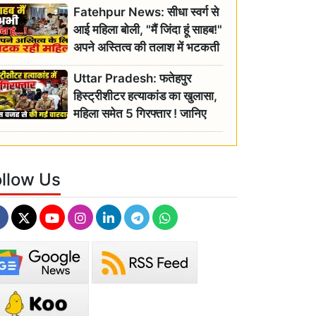
Fatehpur News: सीधा स्वर्ग से
इतिहास
आई महिला बोली, "मैं जिंदा हूं साहब!"
अपने अस्तित्व की तलाश में भटकती
रही बुजुर्ग, एसडीएम ने दिए जांच के
Uttar Pradesh: फतेहपुर
आदेश
हिस्ट्रीशीटर हत्याकांड का खुलासा,
महिला समेत 5 गिरफ्तार ! जानिए
क्या था कनेक्शन?
ollow Us