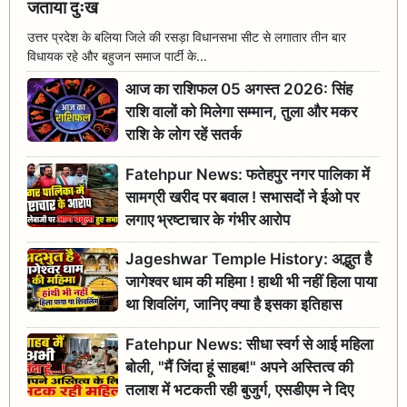
जताया दुःख
उत्तर प्रदेश के बलिया जिले की रसड़ा विधानसभा सीट से लगातार तीन बार
विधायक रहे और बहुजन समाज पार्टी के...
आज का राशिफल 05 अगस्त 2026: सिंह
राशि वालों को मिलेगा सम्मान, तुला और मकर
राशि के लोग रहें सतर्क
Fatehpur News: फतेहपुर नगर पालिका में
सामग्री खरीद पर बवाल ! सभासदों ने ईओ पर
लगाए भ्रष्टाचार के गंभीर आरोप
Jageshwar Temple History: अद्भुत है
जागेश्वर धाम की महिमा ! हाथी भी नहीं हिला पाया
था शिवलिंग, जानिए क्या है इसका इतिहास
Fatehpur News: सीधा स्वर्ग से आई महिला
बोली, "मैं जिंदा हूं साहब!" अपने अस्तित्व की
तलाश में भटकती रही बुजुर्ग, एसडीएम ने दिए