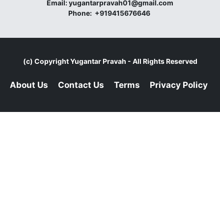
Email:
yugantarpravah01@gmail.com
Phone:
+919415676646
(c) Copyright
Yugantar Pravah
- All Rights Reserved
About Us
Contact Us
Terms
Privacy Policy