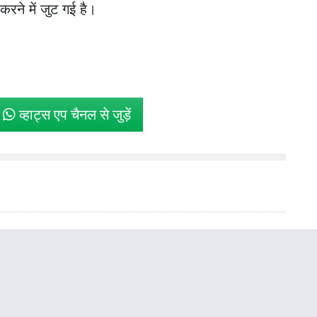
रने में जुट गई है।
े
व्हाट्स एप चैनल से जुड़ें