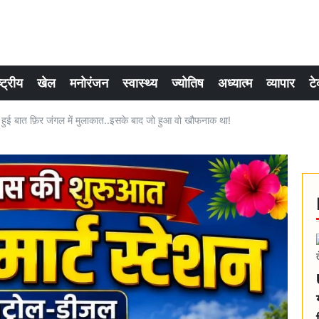
्ट्रीय
खेल
मनोरंजन
स्वास्थ्य
ज्योतिष
अध्यात्म
व्यापार
टे
पर हुई बात फ़िर जंगल में मुलाकात..इसके बाद जो हुआ वो खौफनाक था!