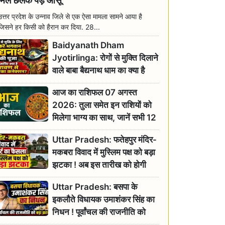
मिल छलक पड़े आंसू
उत्तर प्रदेश के उन्नाव जिले से एक ऐसा मामला सामने आया है
जिसने हर किसी को हैरान कर दिया. 28...
Baidyanath Dham
Jyotirlinga: रोगों से मुक्ति दिलाने
वाले बाबा बैद्यनाथ धाम का क्या है
रावण से संबंध? जानिए ज्योतिर्लिंग की
आज का राशिफल 07 अगस्त
महिमा
2026: तुला समेत इन राशियों को
मिलेगा भाग्य का साथ, जानें सभी 12
राशियों का दैनिक भाग्यफल
Uttar Pradesh: फतेहपुर मंदिर-
मकबरा विवाद में मुस्लिम पक्ष को बड़ा
झटका ! अब इस तारीख को होगी
सुनवाई
Uttar Pradesh: बसपा के
इकलौते विधायक उमाशंकर सिंह का
निधन ! पूर्वांचल की राजनीति को
बड़ा झटका, योगी ने जताया दुःख