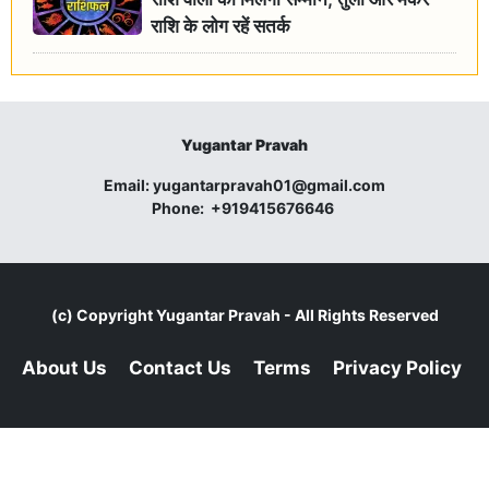
राशि के लोग रहें सतर्क
Yugantar Pravah
Email:
yugantarpravah01@gmail.com
Phone:
+919415676646
(c) Copyright
Yugantar Pravah
- All Rights Reserved
About Us
Contact Us
Terms
Privacy Policy