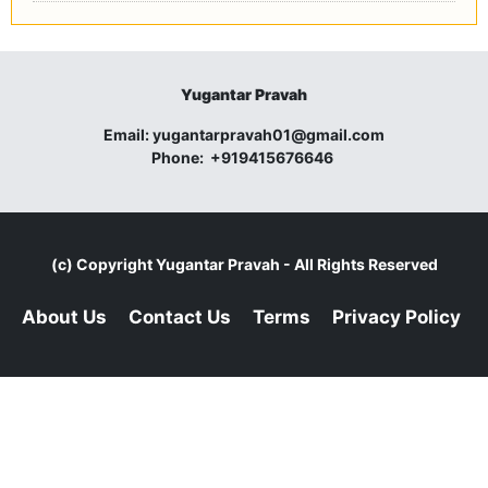
Yugantar Pravah
Email:
yugantarpravah01@gmail.com
Phone:
+919415676646
(c) Copyright
Yugantar Pravah
- All Rights Reserved
About Us
Contact Us
Terms
Privacy Policy