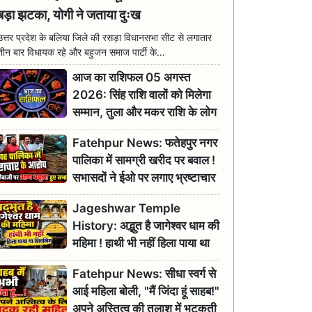
बड़ा झटका, योगी ने जताया दुःख
उत्तर प्रदेश के बलिया जिले की रसड़ा विधानसभा सीट से लगातार
तीन बार विधायक रहे और बहुजन समाज पार्टी के...
आज का राशिफल 05 अगस्त
2026: सिंह राशि वालों को मिलेगा
सम्मान, तुला और मकर राशि के लोग
रहें सतर्क
Fatehpur News: फतेहपुर नगर
पालिका में सामग्री खरीद पर बवाल !
सभासदों ने ईओ पर लगाए भ्रष्टाचार
के गंभीर आरोप
Jageshwar Temple
History: अद्भुत है जागेश्वर धाम की
महिमा ! हाथी भी नहीं हिला पाया था
शिवलिंग, जानिए क्या है इसका
Fatehpur News: सीधा स्वर्ग से
इतिहास
आई महिला बोली, "मैं जिंदा हूं साहब!"
अपने अस्तित्व की तलाश में भटकती