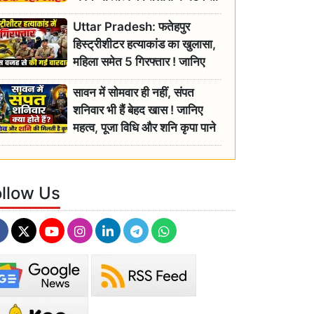
रही बुजुर्ग, एसडीएम ने दिए जांच के
Uttar Pradesh: फतेहपुर
आदेश
हिस्ट्रीशीटर हत्याकांड का खुलासा,
महिला समेत 5 गिरफ्तार ! जानिए
क्या था कनेक्शन?
सावन में सोमवार ही नहीं, संपत
शनिवार भी हैं बेहद खास ! जानिए
महत्व, पूजा विधि और शनि कृपा पाने
के आसान उपाय
ollow Us