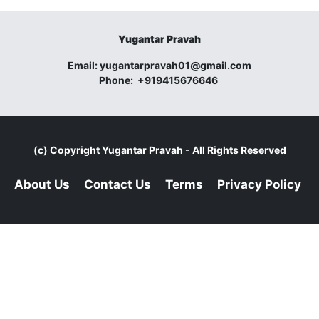
Yugantar Pravah
Email:
yugantarpravah01@gmail.com
Phone:
+919415676646
(c) Copyright
Yugantar Pravah
- All Rights Reserved
About Us
Contact Us
Terms
Privacy Policy