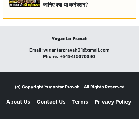
जानिए क्या था कनेक्शन?
Yugantar Pravah
Email:
yugantarpravah01@gmail.com
Phone:
+919415676646
(c) Copyright
Yugantar Pravah
- All Rights Reserved
About Us
Contact Us
Terms
Privacy Policy