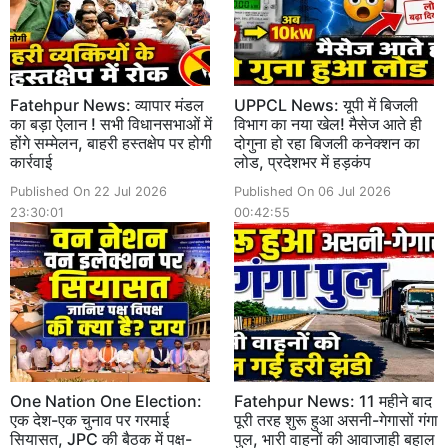
Fatehpur News: व्यापार मंडल
UPPCL News: यूपी में बिजली
का बड़ा ऐलान ! सभी विधानसभाओं में
विभाग का नया खेल! मैसेज आते ही
होंगे सम्मेलन, बाहरी हस्तक्षेप पर होगी
दोगुना हो रहा बिजली कनेक्शन का
कार्रवाई
लोड, प्रदेशभर में हड़कंप
Published On 22 Jul 2026
Published On 06 Jul 2026
23:30:01
00:42:55
One Nation One Election:
Fatehpur News: 11 महीने बाद
एक देश-एक चुनाव पर गरमाई
पूरी तरह शुरू हुआ असनी-गेगासों गंगा
सियासत, JPC की बैठक में पक्ष-
पुल, भारी वाहनों की आवाजाही बहाल