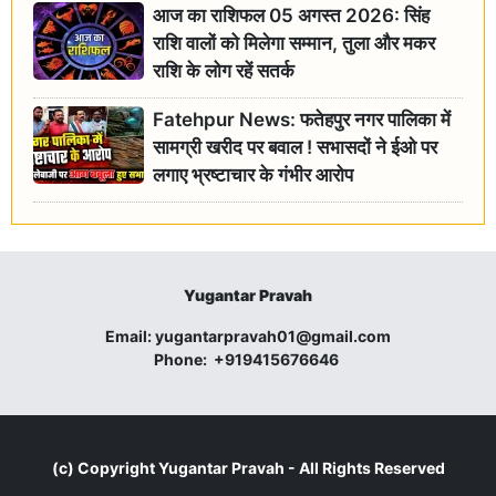
आज का राशिफल 05 अगस्त 2026: सिंह
राशि वालों को मिलेगा सम्मान, तुला और मकर
राशि के लोग रहें सतर्क
Fatehpur News: फतेहपुर नगर पालिका में
सामग्री खरीद पर बवाल ! सभासदों ने ईओ पर
लगाए भ्रष्टाचार के गंभीर आरोप
Yugantar Pravah
Email:
yugantarpravah01@gmail.com
Phone:
+919415676646
(c) Copyright
Yugantar Pravah
- All Rights Reserved