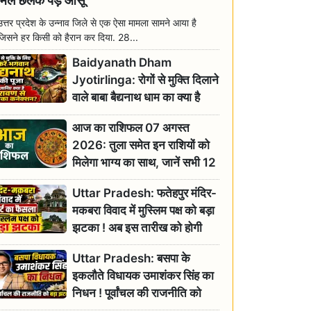
मिल छलक पड़े आंसू
उत्तर प्रदेश के उन्नाव जिले से एक ऐसा मामला सामने आया है
जिसने हर किसी को हैरान कर दिया. 28...
Baidyanath Dham
Jyotirlinga: रोगों से मुक्ति दिलाने
वाले बाबा बैद्यनाथ धाम का क्या है
रावण से संबंध? जानिए ज्योतिर्लिंग की
आज का राशिफल 07 अगस्त
महिमा
2026: तुला समेत इन राशियों को
मिलेगा भाग्य का साथ, जानें सभी 12
राशियों का दैनिक भाग्यफल
Uttar Pradesh: फतेहपुर मंदिर-
मकबरा विवाद में मुस्लिम पक्ष को बड़ा
झटका ! अब इस तारीख को होगी
सुनवाई
Uttar Pradesh: बसपा के
इकलौते विधायक उमाशंकर सिंह का
निधन ! पूर्वांचल की राजनीति को
बड़ा झटका, योगी ने जताया दुःख