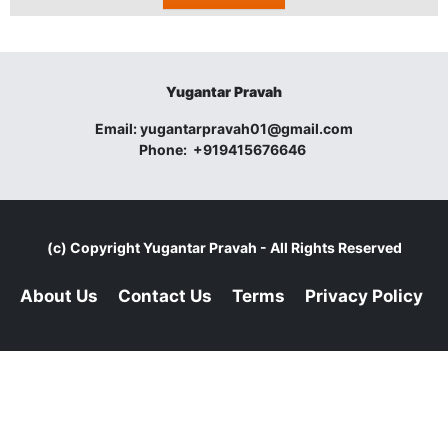
Yugantar Pravah
Email:
yugantarpravah01@gmail.com
Phone:
+919415676646
(c) Copyright
Yugantar Pravah
- All Rights Reserved
About Us
Contact Us
Terms
Privacy Policy