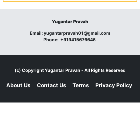
Yugantar Pravah
Email:
yugantarpravah01@gmail.com
Phone:
+919415676646
(c) Copyright
Yugantar Pravah
- All Rights Reserved
About Us
Contact Us
Terms
Privacy Policy