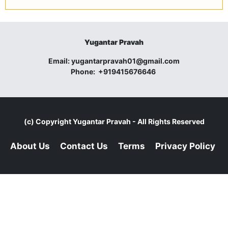
Yugantar Pravah
Email:
yugantarpravah01@gmail.com
Phone:
+919415676646
(c) Copyright
Yugantar Pravah
- All Rights Reserved
About Us
Contact Us
Terms
Privacy Policy