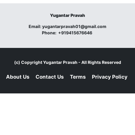
Yugantar Pravah
Email:
yugantarpravah01@gmail.com
Phone:
+919415676646
(c) Copyright
Yugantar Pravah
- All Rights Reserved
About Us
Contact Us
Terms
Privacy Policy