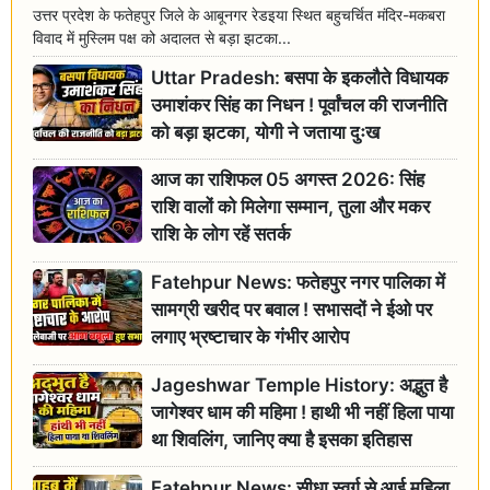
उत्तर प्रदेश के फतेहपुर जिले के आबूनगर रेडइया स्थित बहुचर्चित मंदिर-मकबरा
विवाद में मुस्लिम पक्ष को अदालत से बड़ा झटका...
Uttar Pradesh: बसपा के इकलौते विधायक
उमाशंकर सिंह का निधन ! पूर्वांचल की राजनीति
को बड़ा झटका, योगी ने जताया दुःख
आज का राशिफल 05 अगस्त 2026: सिंह
राशि वालों को मिलेगा सम्मान, तुला और मकर
राशि के लोग रहें सतर्क
Fatehpur News: फतेहपुर नगर पालिका में
सामग्री खरीद पर बवाल ! सभासदों ने ईओ पर
लगाए भ्रष्टाचार के गंभीर आरोप
Jageshwar Temple History: अद्भुत है
जागेश्वर धाम की महिमा ! हाथी भी नहीं हिला पाया
था शिवलिंग, जानिए क्या है इसका इतिहास
Fatehpur News: सीधा स्वर्ग से आई महिला