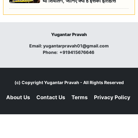
था शिवलिंग, जानिए क्या है इसका इतिहास
Yugantar Pravah
Email:
yugantarpravah01@gmail.com
Phone:
+919415676646
(c) Copyright
Yugantar Pravah
- All Rights Reserved
About Us
Contact Us
Terms
Privacy Policy