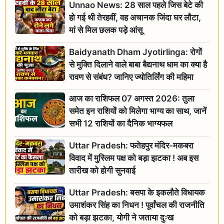
Unnao News: 28 साल पहले जिस बेटे की
हो गई थी तेरहवीं, वह अचानक जिंदा घर लौटा,
मां से मिल छलक पड़े आंसू
Baidyanath Dham Jyotirlinga: रोगों
से मुक्ति दिलाने वाले बाबा बैद्यनाथ धाम का क्या है
रावण से संबंध? जानिए ज्योतिर्लिंग की महिमा
आज का राशिफल 07 अगस्त 2026: तुला
समेत इन राशियों को मिलेगा भाग्य का साथ, जानें
सभी 12 राशियों का दैनिक भाग्यफल
Uttar Pradesh: फतेहपुर मंदिर-मकबरा
विवाद में मुस्लिम पक्ष को बड़ा झटका ! अब इस
तारीख को होगी सुनवाई
Uttar Pradesh: बसपा के इकलौते विधायक
उमाशंकर सिंह का निधन ! पूर्वांचल की राजनीति
को बड़ा झटका, योगी ने जताया दुःख