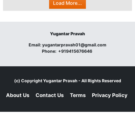
Load More...
Yugantar Pravah
Email:
yugantarpravah01@gmail.com
Phone:
+919415676646
(c) Copyright
Yugantar Pravah
- All Rights Reserved
About Us
Contact Us
Terms
Privacy Policy