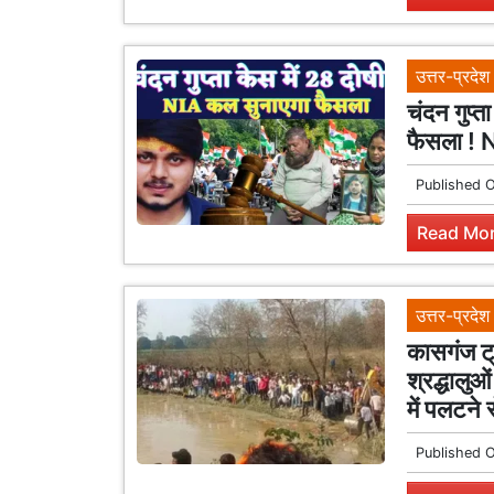
उत्तर-प्रदेश
चंदन गुप्त
फैसला ! N
Published 
Read Mor
उत्तर-प्रदेश
कासगंज ट्र
श्रद्धालुओ
में पलटने
Published 