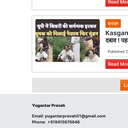
Read Mor
क्राइम
Kasganj 
दबाव ! पह
Published 
Read Mor
L
Yugantar Pravah
Email:
yugantarpravah01@gmail.com
Phone:
+919415676646