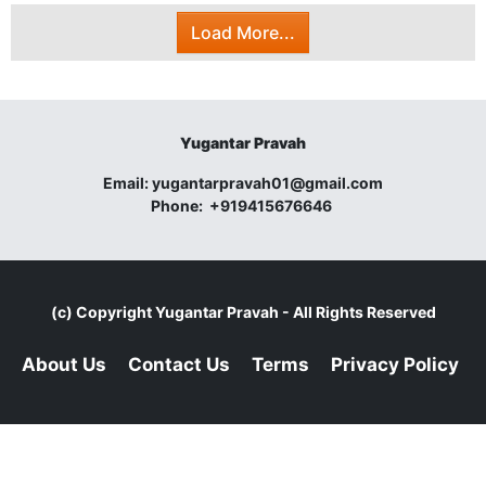
Load More...
Yugantar Pravah
Email:
yugantarpravah01@gmail.com
Phone:
+919415676646
(c) Copyright
Yugantar Pravah
- All Rights Reserved
About Us
Contact Us
Terms
Privacy Policy