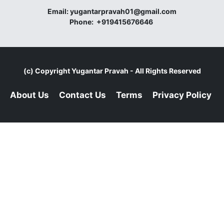
Email:
yugantarpravah01@gmail.com
Phone:
+919415676646
(c) Copyright
Yugantar Pravah
- All Rights Reserved
About Us
Contact Us
Terms
Privacy Policy