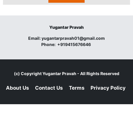
Yugantar Pravah
Email:
yugantarpravah01@gmail.com
Phone:
+919415676646
(c) Copyright
Yugantar Pravah
- All Rights Reserved
About Us
Contact Us
Terms
Privacy Policy