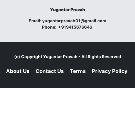
Yugantar Pravah
Email:
yugantarpravah01@gmail.com
Phone:
+919415676646
(c) Copyright
Yugantar Pravah
- All Rights Reserved
About Us
Contact Us
Terms
Privacy Policy