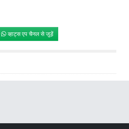
े
व्हाट्स एप चैनल से जुड़ें