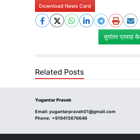
Download News Card
युगांतर प्रवाह क
Related Posts
Yugantar Pravah
Email:
yugantarpravah01@gmail.com
Phone:
+919415676646