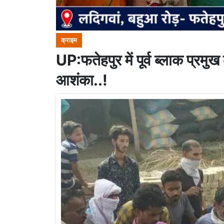
क्राइम
UP:फतेहपुर में पूर्व ब्लाक प्रम
आशंका..!