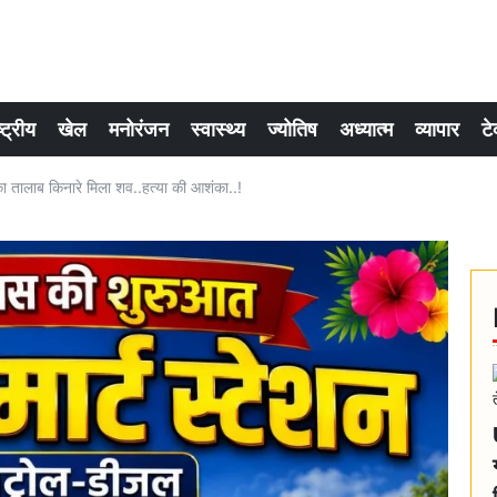
्ट्रीय
खेल
मनोरंजन
स्वास्थ्य
ज्योतिष
अध्यात्म
व्यापार
टे
ख का तालाब किनारे मिला शव..हत्या की आशंका..!