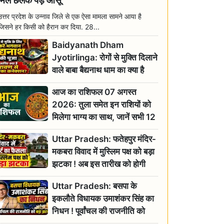
मिल छलक पड़े आंसू
उत्तर प्रदेश के उन्नाव जिले से एक ऐसा मामला सामने आया है
जिसने हर किसी को हैरान कर दिया. 28...
Baidyanath Dham
Jyotirlinga: रोगों से मुक्ति दिलाने
वाले बाबा बैद्यनाथ धाम का क्या है
रावण से संबंध? जानिए ज्योतिर्लिंग की
आज का राशिफल 07 अगस्त
महिमा
2026: तुला समेत इन राशियों को
मिलेगा भाग्य का साथ, जानें सभी 12
राशियों का दैनिक भाग्यफल
Uttar Pradesh: फतेहपुर मंदिर-
मकबरा विवाद में मुस्लिम पक्ष को बड़ा
झटका ! अब इस तारीख को होगी
सुनवाई
Uttar Pradesh: बसपा के
इकलौते विधायक उमाशंकर सिंह का
निधन ! पूर्वांचल की राजनीति को
बड़ा झटका, योगी ने जताया दुःख