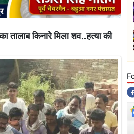
ुख का तालाब किनारे मिला शव..हत्या की
F