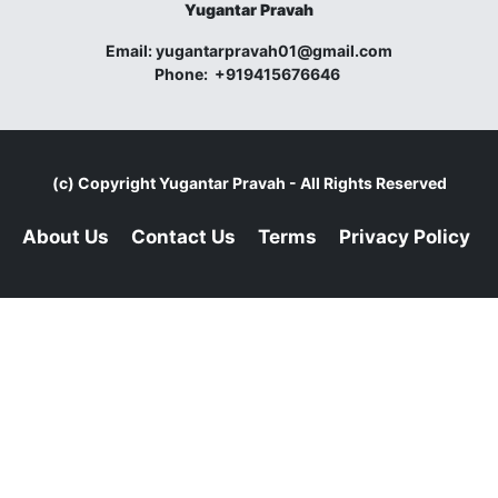
Yugantar Pravah
Email:
yugantarpravah01@gmail.com
Phone:
+919415676646
(c) Copyright
Yugantar Pravah
- All Rights Reserved
About Us
Contact Us
Terms
Privacy Policy