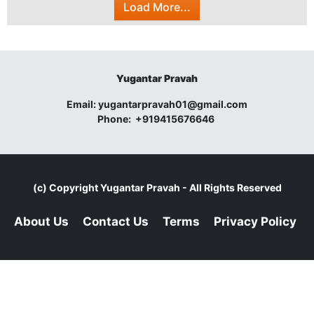
Load More...
Yugantar Pravah
Email:
yugantarpravah01@gmail.com
Phone:
+919415676646
(c) Copyright
Yugantar Pravah
- All Rights Reserved
About Us
Contact Us
Terms
Privacy Policy