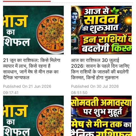
21 जून का राशिफल: किसे मिलेगा
आज का राशिफल 30 जुलाई
व्यापार में लाभ, किसे रहना है
2026: सावन के पहले दिन जानिए
सावधान, जानें मेष से मीन तक का
किन राशियों के जातकों की बदलेगी
दैनिक भाग्यफल
किस्मत, किन्हें होगा नुकसान
Published On 21 Jun 2026
Published On 30 Jul 2026
09:17:41
08:51:50