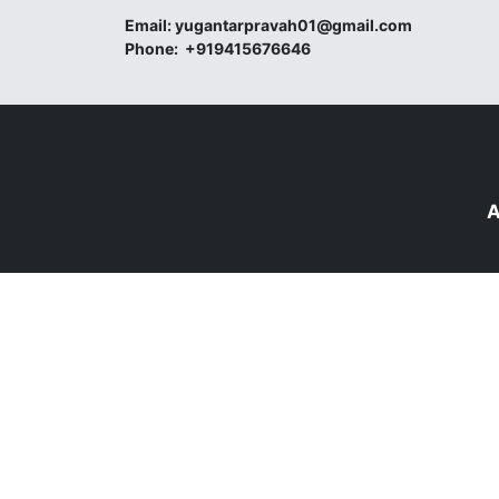
Email:
yugantarpravah01@gmail.com
Phone:
+919415676646
A